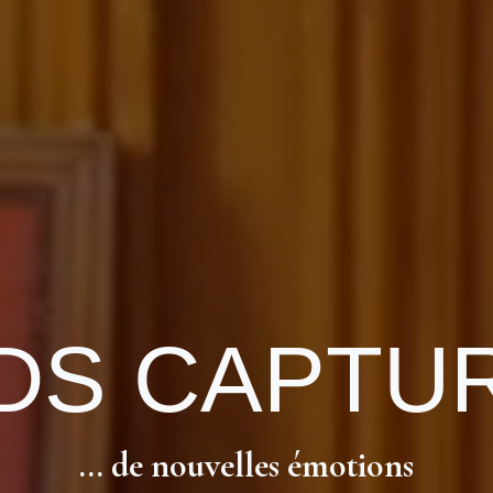
DS CAPTU
... de nouvelles émotions